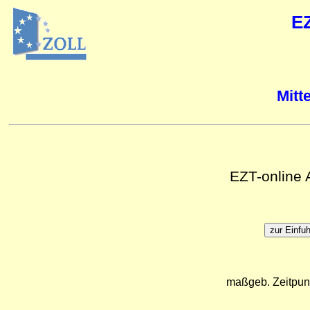
E
Mitt
EZT-online
maßgeb. Zeitpun