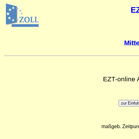
E
Mitt
EZT-online
maßgeb. Zeitpun