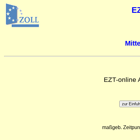
E
Mitt
EZT-online
maßgeb. Zeitpun