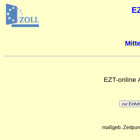
E
Mitt
EZT-online
maßgeb. Zeitpun