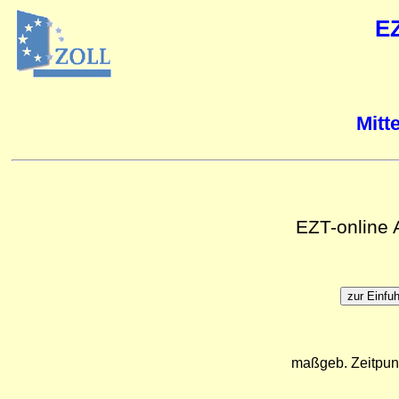
E
Mitt
EZT-online
maßgeb. Zeitpun