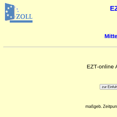
E
Mitt
EZT-online
maßgeb. Zeitpun