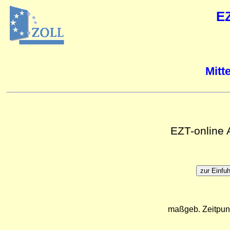
E
Mitt
EZT-online
maßgeb. Zeitpun