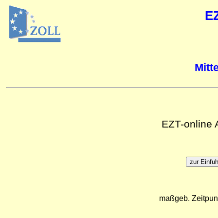
E
Mitt
EZT-online
maßgeb. Zeitpun