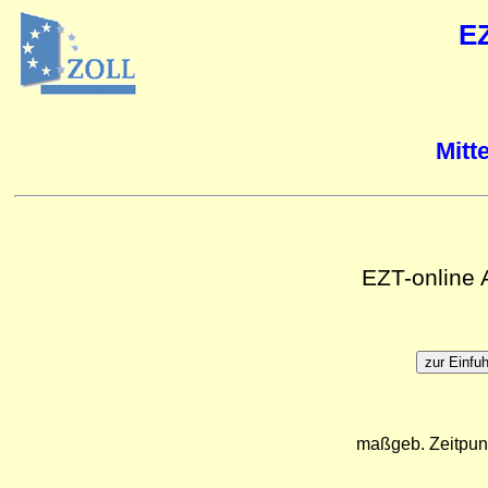
E
Mitt
EZT-online
maßgeb. Zeitpun