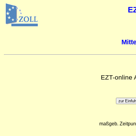
E
Mitt
EZT-online
maßgeb. Zeitpun