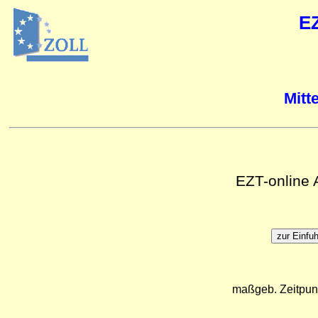
E
Mitt
EZT-online
maßgeb. Zeitpun