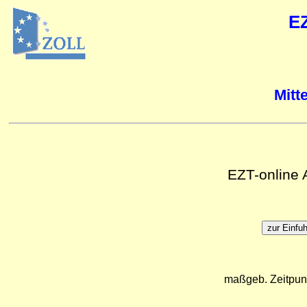
E
Mitt
EZT-online
maßgeb. Zeitpun