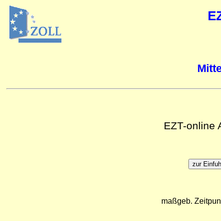
E
Mitt
EZT-online
maßgeb. Zeitpun