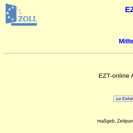
E
Mitt
EZT-online
maßgeb. Zeitpun