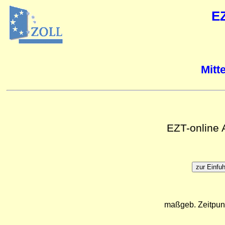
E
Mitt
EZT-online
maßgeb. Zeitpun