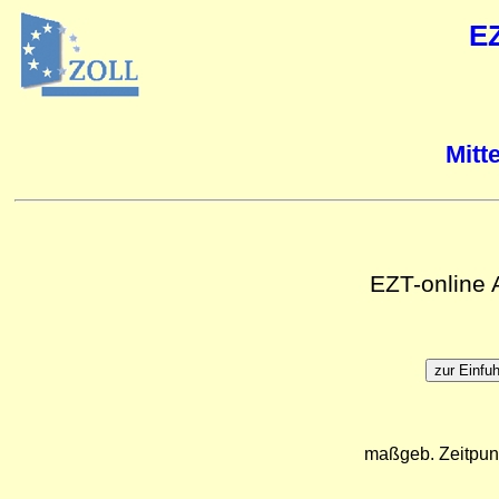
E
Mitt
EZT-online
maßgeb. Zeitpun