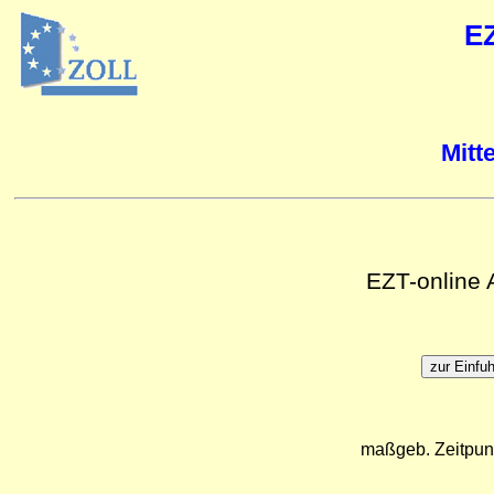
E
Mitt
EZT-online
maßgeb. Zeitpun