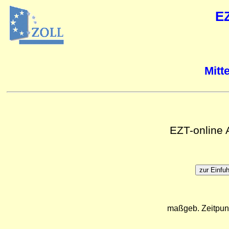
E
Mitt
EZT-online
maßgeb. Zeitpun