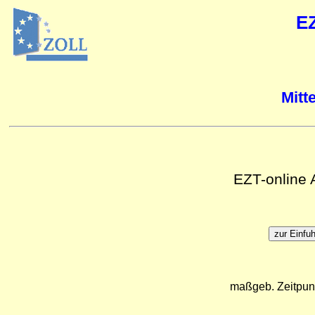
E
Mitt
EZT-online
maßgeb. Zeitpun