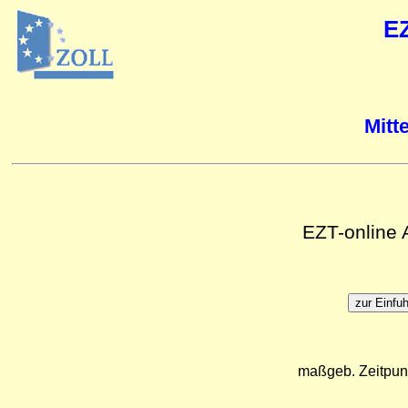
E
Mitt
EZT-online
maßgeb. Zeitpun