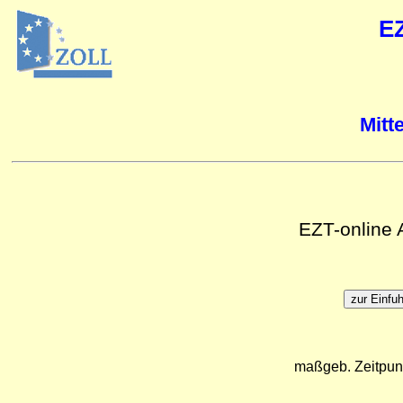
E
Mitt
EZT-online
maßgeb. Zeitpun