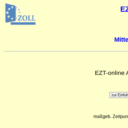
E
Mitt
EZT-online
maßgeb. Zeitpun