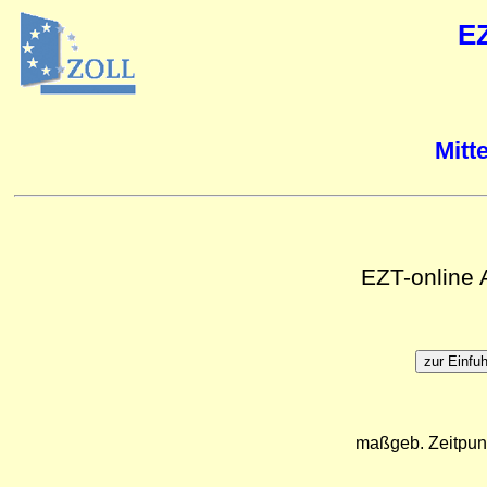
E
Mitt
EZT-online
maßgeb. Zeitpun