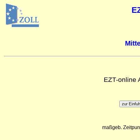
E
Mitt
EZT-online
maßgeb. Zeitpun