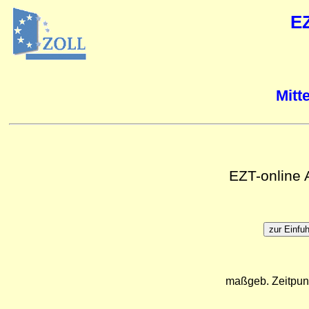
E
Mitt
EZT-online
maßgeb. Zeitpun