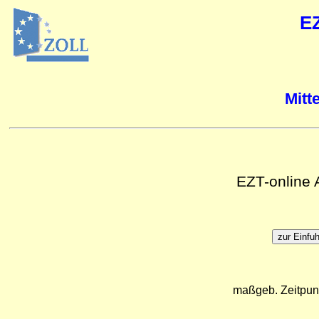
E
Mitt
EZT-online
maßgeb. Zeitpun