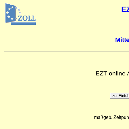
E
Mitt
EZT-online
maßgeb. Zeitpun