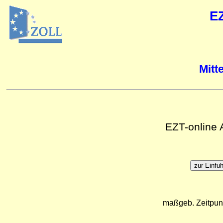
E
Mitt
EZT-online
maßgeb. Zeitpun