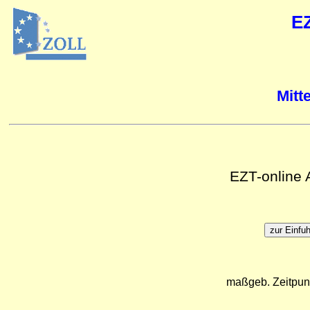
E
Mitt
EZT-online
maßgeb. Zeitpun