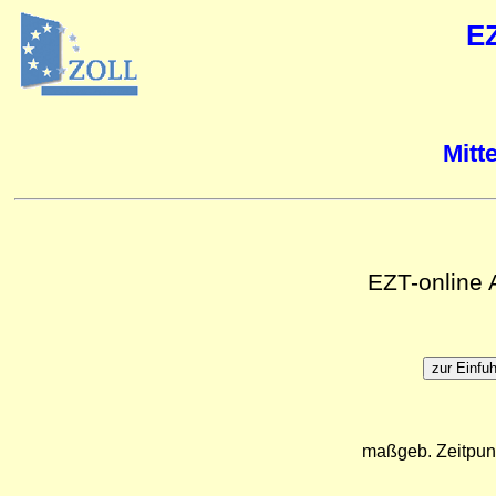
E
Mitt
EZT-online
maßgeb. Zeitpun