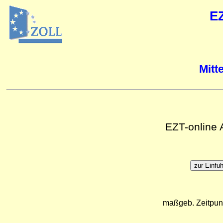
E
Mitt
EZT-online
maßgeb. Zeitpun