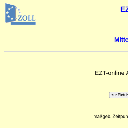
E
Mitt
EZT-online
maßgeb. Zeitpun