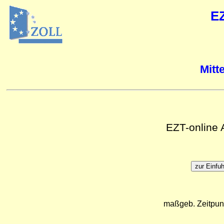
E
Mitt
EZT-online
maßgeb. Zeitpun