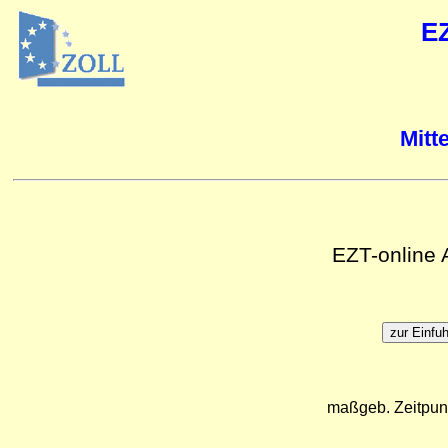
E
Mitt
EZT-online
maßgeb. Zeitpun