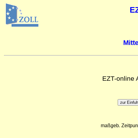
E
Mitt
EZT-online
maßgeb. Zeitpun