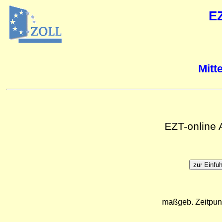
E
Mitt
EZT-online
maßgeb. Zeitpun