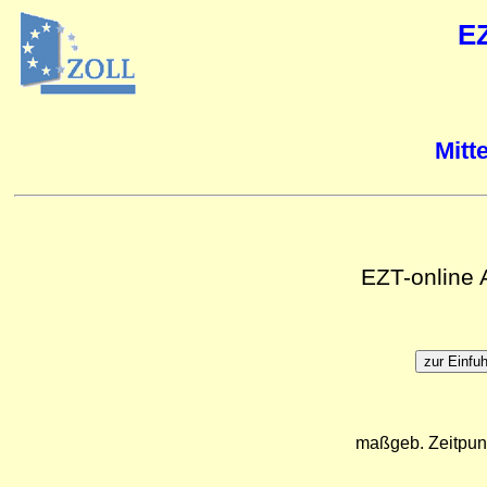
E
Mitt
EZT-online
maßgeb. Zeitpun