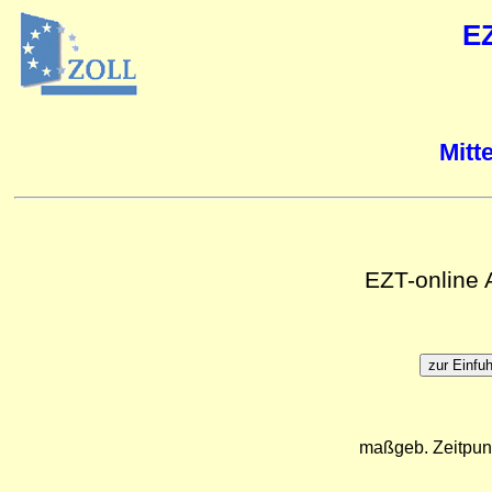
E
Mitt
EZT-online
maßgeb. Zeitpun