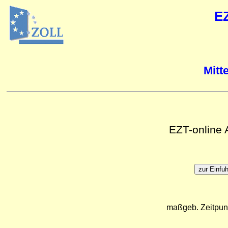
E
Mitt
EZT-online
maßgeb. Zeitpun