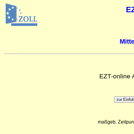
E
Mitt
EZT-online
maßgeb. Zeitpun