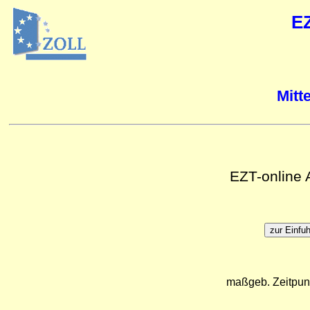
E
Mitt
EZT-online
maßgeb. Zeitpun