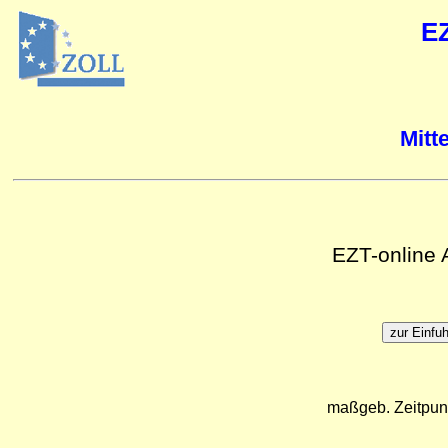
E
Mitt
EZT-online
maßgeb. Zeitpun