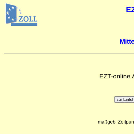
E
Mitt
EZT-online
maßgeb. Zeitpun