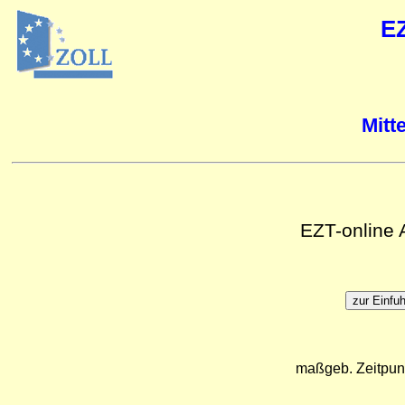
E
Mitt
EZT-online
maßgeb. Zeitpun