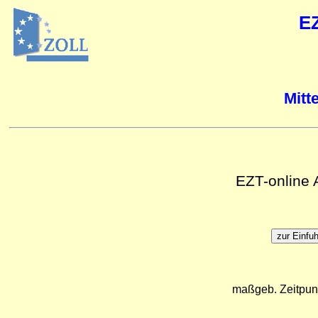
E
Mitt
EZT-online
maßgeb. Zeitpun