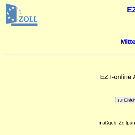
E
Mitt
EZT-online
maßgeb. Zeitpun