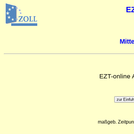
E
Mitt
EZT-online
maßgeb. Zeitpun