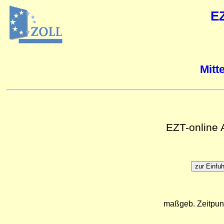
E
Mitt
EZT-online
maßgeb. Zeitpun