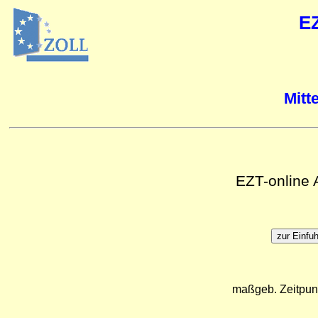
E
Mitt
EZT-online
maßgeb. Zeitpun