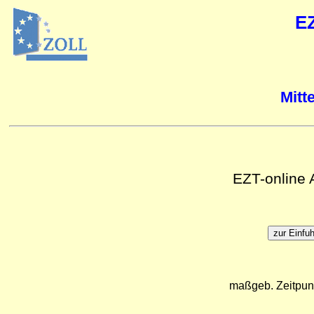
E
Mitt
EZT-online
maßgeb. Zeitpun